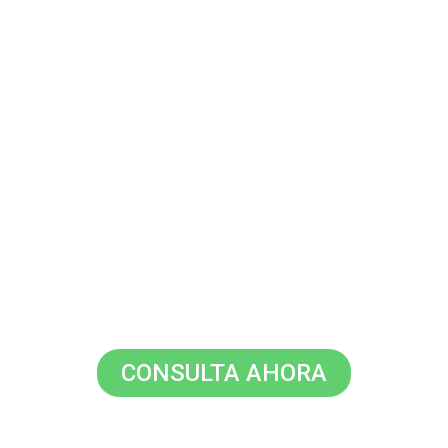
Estudio Melian Matias Abogados
URGENCIAS PENALES 24 HS Hablá ahora con un abogado penalista.
Solicitar Defensa Ahora
CONSULTA AHORA
Urgencia Penal 24/7