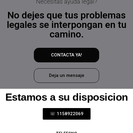
Necesitas ayuda legal?
No dejes que tus problemas
legales se interpongan en tu
camino.
CONTACTA YA!
Deja un mensaje
Estamos a su disposicion
☏ 1158922069